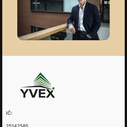
IČ:
25142585